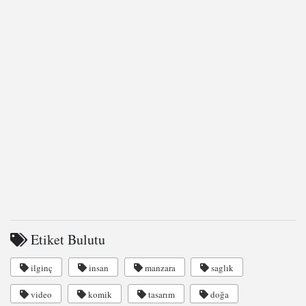
Etiket Bulutu
ilginç
insan
manzara
saglık
video
komik
tasarım
doğa