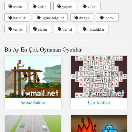
resim
kadın
yaşam
vücut
hastalık
ilginç bilgiler
dünya
tedavi
teşhis
çizim
belirti
hastalıklar
Bu Ay En Çok Oynanan Oyunlar
Sessiz Saldırı
Çin Kartları