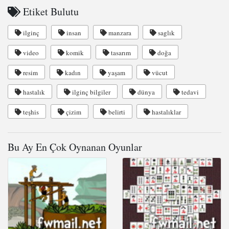
Etiket Bulutu
ilginç
insan
manzara
saglık
video
komik
tasarım
doğa
resim
kadın
yaşam
vücut
hastalık
ilginç bilgiler
dünya
tedavi
teşhis
çizim
belirti
hastalıklar
Bu Ay En Çok Oynanan Oyunlar