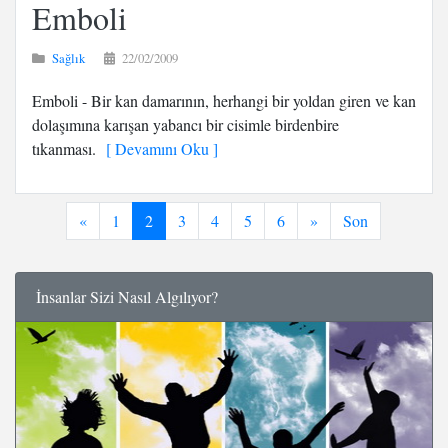
Emboli
Sağlık
22/02/2009
Emboli - Bir kan damarının, herhangi bir yoldan giren ve kan
dolaşımına karışan yabancı bir cisimle birdenbire
tıkanması.
[ Devamını Oku ]
«
1
2
3
4
5
6
»
Son
İnsanlar Sizi Nasıl Algılıyor?