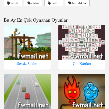
teşhis
çizim
belirti
hastalıklar
Bu Ay En Çok Oynanan Oyunlar
Sessiz Saldırı
Çin Kartları