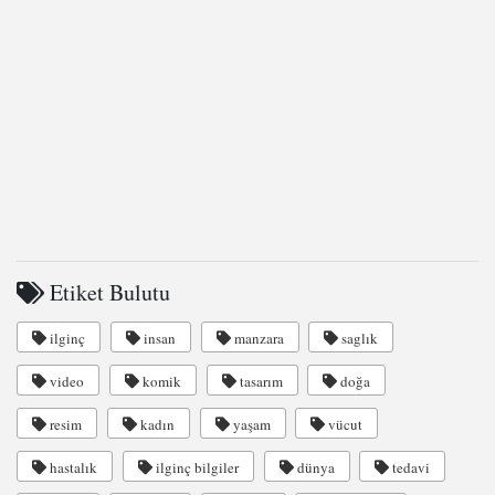
Etiket Bulutu
ilginç
insan
manzara
saglık
video
komik
tasarım
doğa
resim
kadın
yaşam
vücut
hastalık
ilginç bilgiler
dünya
tedavi