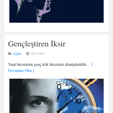
Gençleştiren İksir
Sağlık
04/11/2011
Yaşlı hücrelerin genç kök hücrelere dönüştürüldü...
[
Devamını Oku ]