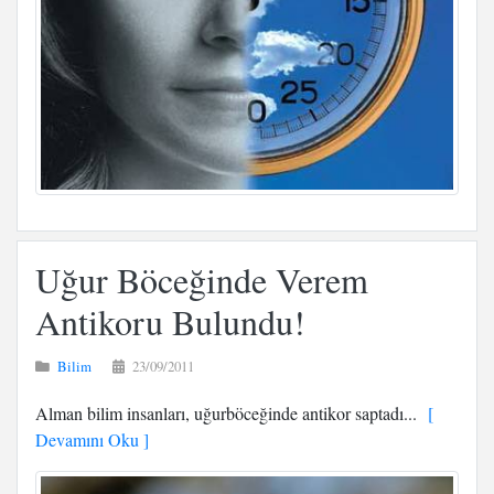
Uğur Böceğinde Verem
Antikoru Bulundu!
Bilim
23/09/2011
Alman bilim insanları, uğurböceğinde antikor saptadı...
[
Devamını Oku ]