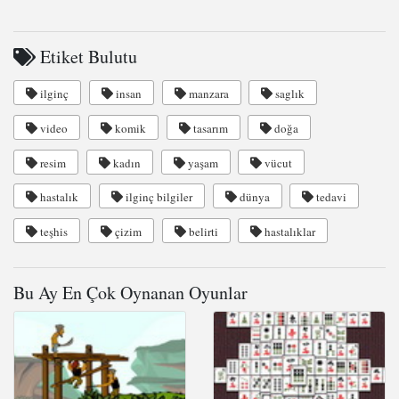
Etiket Bulutu
ilginç
insan
manzara
saglık
video
komik
tasarım
doğa
resim
kadın
yaşam
vücut
hastalık
ilginç bilgiler
dünya
tedavi
teşhis
çizim
belirti
hastalıklar
Bu Ay En Çok Oynanan Oyunlar