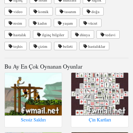
ilginç
insan
manzara
saglık
video
komik
tasarım
doğa
resim
kadın
yaşam
vücut
hastalık
ilginç bilgiler
dünya
tedavi
teşhis
çizim
belirti
hastalıklar
Bu Ay En Çok Oynanan Oyunlar
Sessiz Saldırı
Çin Kartları