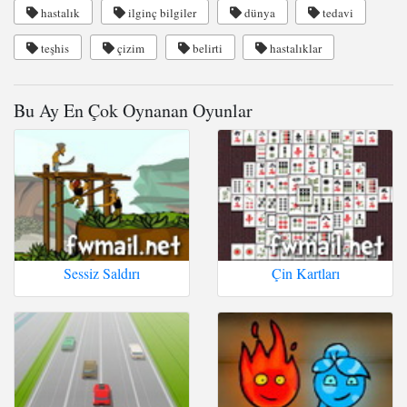
hastalık
ilginç bilgiler
dünya
tedavi
teşhis
çizim
belirti
hastalıklar
Bu Ay En Çok Oynanan Oyunlar
Sessiz Saldırı
Çin Kartları