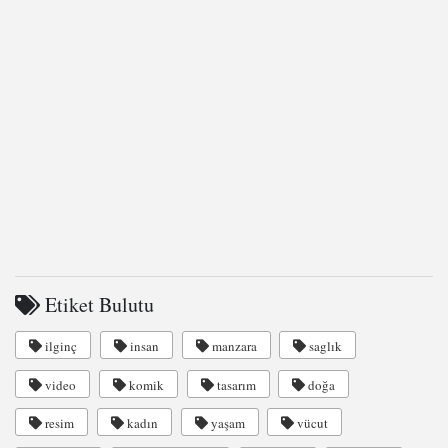
Etiket Bulutu
ilginç
insan
manzara
saglık
video
komik
tasarım
doğa
resim
kadın
yaşam
vücut