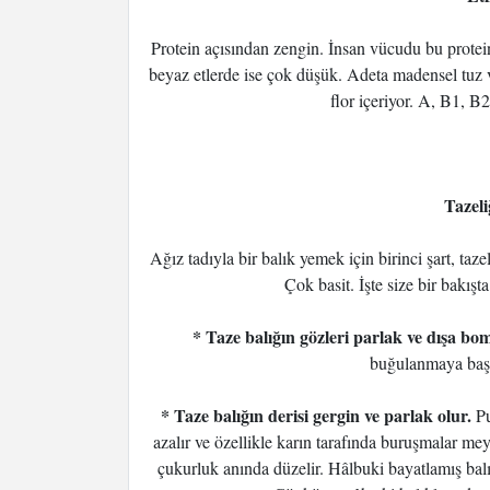
Protein açısından zengin. İnsan vücudu bu protei
beyaz etlerde ise çok düşük. Adeta madensel tuz v
flor içeriyor. A, B1, B
Tazeli
Ağız tadıyla bir balık yemek için birinci şart, taze
Çok basit. İşte size bir bakışt
* Taze balığın gözleri parlak ve dışa bom
buğulanmaya başla
* Taze balığın derisi gergin ve parlak olur.
Pu
azalır ve özellikle karın tarafında buruşmalar 
çukurluk anında düzelir. Hâlbuki bayatlamış balık