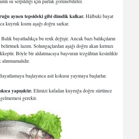
lı su serpildiği için parlak görünebilirler.
ruğu aynen tepsideki gibi dimdik kalkar.
Hâlbuki bayat
nca kuyruk kısmı aşağı doğru sarkar.
Balık bayatladıkça bu renk değişir. Ancak bazı balıkçıların
ı belirtmek lazım. Solungaçlardan aşağı doğru akan kırmızı
kkeptir. Böyle bir aldatmacaya başvuran tezgâhtan kesinlikle
k alınmamalıdır.
ayatlamaya başlayınca asit kokusu yaymaya başlarlar.
kıca yapışıktır.
Elimizi kafadan kuyruğa doğru sürtünce
 gelmemesi gerekir.