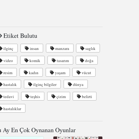
Etiket Bulutu
ilginç
insan
manzara
saglık
video
komik
tasarım
doğa
resim
kadın
yaşam
vücut
hastalık
ilginç bilgiler
dünya
tedavi
teşhis
çizim
belirti
hastalıklar
 Ay En Çok Oynanan Oyunlar