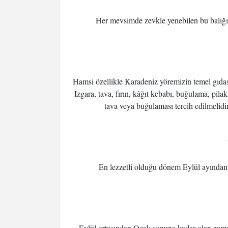
Her mevsimde zevkle yenebilen bu balığın 
Hamsi özellikle Karadeniz yöremizin temel gıdası
Izgara, tava, fırın, kâğıt kebabı, buğulama, pila
tava veya buğulaması tercih edilmelidir
En lezzetli olduğu dönem Eylül ayından
Eylül ortasından Ocak sonuna kadar olan zamanı