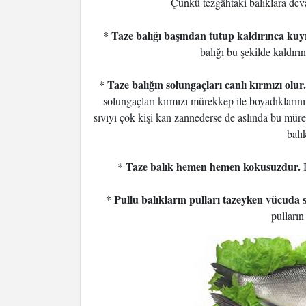
Çünkü tezgâhtaki balıklara devam
* Taze balığı başından tutup kaldırınca kuy
balığı bu şekilde kaldırı
* Taze balığın solungaçları canlı kırmızı olur.
solungaçları kırmızı mürekkep ile boyadıkların
sıvıyı çok kişi kan zannederse de aslında bu müre
balı
Taze balık hemen hemen kokusuzdur.
*
B
* Pullu balıkların pulları tazeyken vücuda sı
pulların