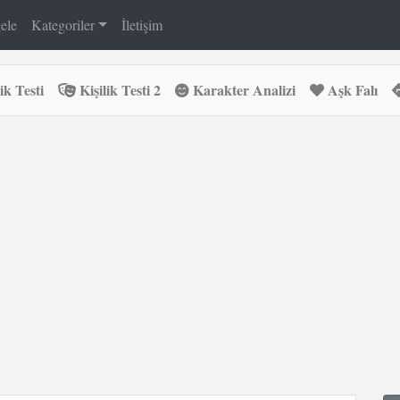
ele
Kategoriler
İletişim
ik Testi
Kişilik Testi 2
Karakter Analizi
Aşk Falı