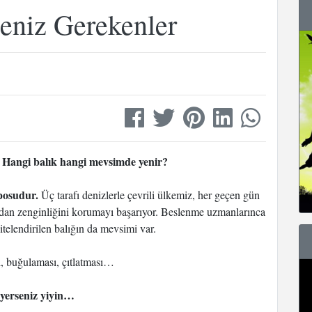
lmeniz Gerekenler
r? Hangi balık hangi mevsimde yenir?
eposudur.
Üç tarafı denizlerle çevrili ülkemiz, her geçen gün
sından zenginliğini korumayı başarıyor. Beslenme uzmanlarınca
nitelendirilen balığın da mevsimi var.
ı, buğulaması, çıtlatması…
 yerseniz yiyin…