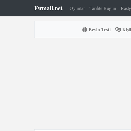
Fwmail.net
Oyunlar
Tarihte Bugün
Rastg
Beyin Testi
Kişil