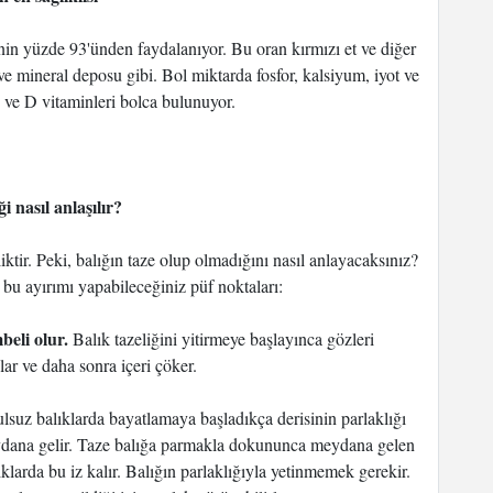
nin yüzde 93'ünden faydalanıyor. Bu oran kırmızı et ve diğer
e mineral deposu gibi. Bol miktarda fosfor, kalsiyum, iyot ve
2 ve D vitaminleri bolca bulunuyor.
ği nasıl anlaşılır?
liktir. Peki, balığın taze olup olmadığını nasıl anlayacaksınız?
a bu ayırımı yapabileceğiniz püf noktaları:
beli olur.
Balık tazeliğini yitirmeye başlayınca gözleri
r ve daha sonra içeri çöker.
lsuz balıklarda bayatlamaya başladıkça derisinin parlaklığı
meydana gelir. Taze balığa parmakla dokununca meydana gelen
larda bu iz kalır. Balığın parlaklığıyla yetinmemek gerekir.