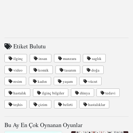
Etiket Bulutu
ilginç
insan
manzara
saglık
video
komik
tasarım
doğa
resim
kadın
yaşam
vücut
hastalık
ilginç bilgiler
dünya
tedavi
teşhis
çizim
belirti
hastalıklar
Bu Ay En Çok Oynanan Oyunlar