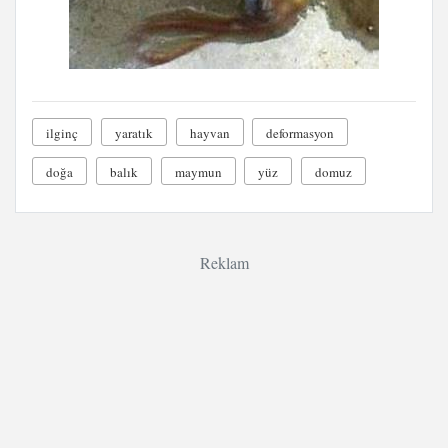
ilginç
yaratık
hayvan
deformasyon
doğa
balık
maymun
yüz
domuz
Reklam