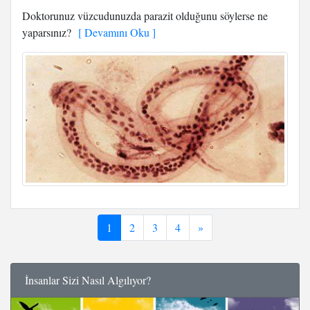
Doktorunuz vüzcudunuzda parazit olduğunu söylerse ne
yaparsınız?
[ Devamını Oku ]
1
2
3
4
»
İnsanlar Sizi Nasıl Algılıyor?