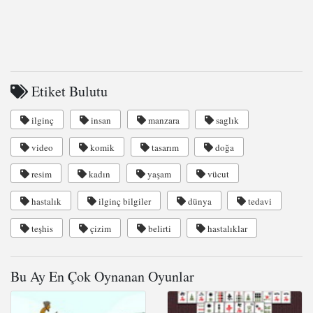
Etiket Bulutu
ilginç
insan
manzara
saglık
video
komik
tasarım
doğa
resim
kadın
yaşam
vücut
hastalık
ilginç bilgiler
dünya
tedavi
teşhis
çizim
belirti
hastalıklar
Bu Ay En Çok Oynanan Oyunlar