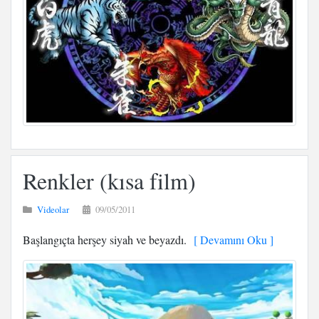
Renkler (kısa film)
Videolar
09/05/2011
Başlangıçta herşey siyah ve beyazdı.
[ Devamını Oku ]