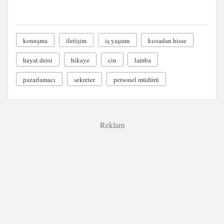
konuşma
iletişim
iş yaşamı
kıssadan hisse
hayat dersi
hikaye
cin
lamba
pazarlamacı
sekreter
personel müdürü
Reklam