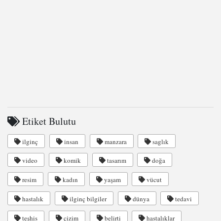
Etiket Bulutu
ilginç
insan
manzara
saglık
video
komik
tasarım
doğa
resim
kadın
yaşam
vücut
hastalık
ilginç bilgiler
dünya
tedavi
teşhis
çizim
belirti
hastalıklar