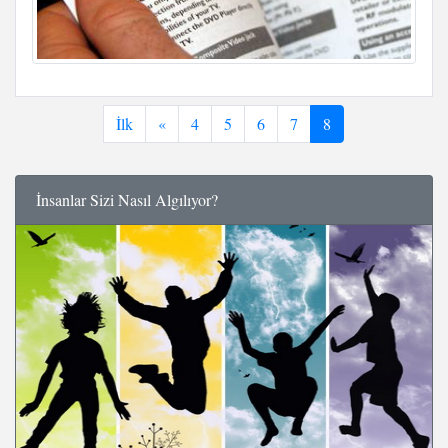
İlk
«
4
5
6
7
8
İnsanlar Sizi Nasıl Algılıyor?