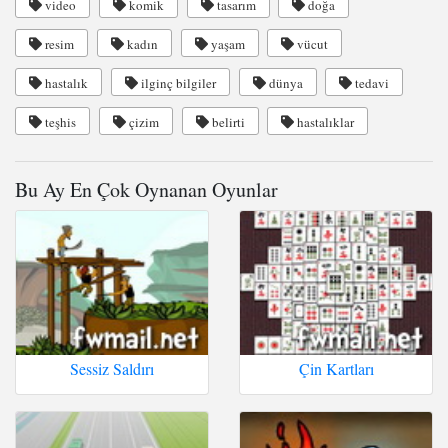
video
komik
tasarım
doğa
resim
kadın
yaşam
vücut
hastalık
ilginç bilgiler
dünya
tedavi
teşhis
çizim
belirti
hastalıklar
Bu Ay En Çok Oynanan Oyunlar
Sessiz Saldırı
Çin Kartları