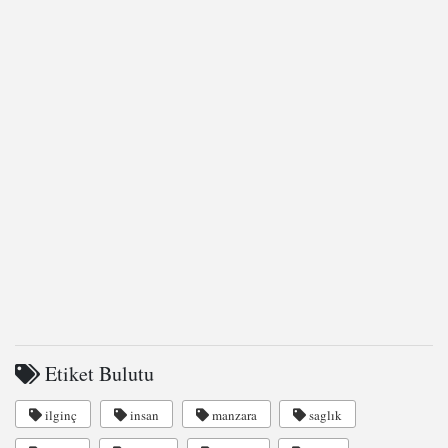
Etiket Bulutu
ilginç
insan
manzara
saglık