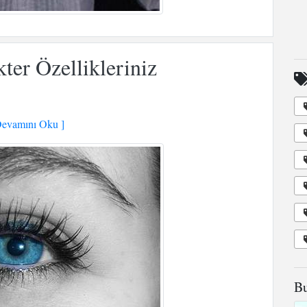
er Özellikleriniz
evamını Oku ]
Bu