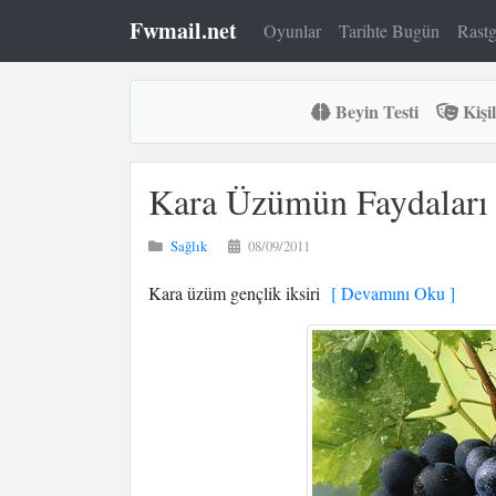
Fwmail.net
Oyunlar
Tarihte Bugün
Rastg
Beyin Testi
Kişil
Kara Üzümün Faydaları
Sağlık
08/09/2011
Kara üzüm gençlik iksiri
[ Devamını Oku ]