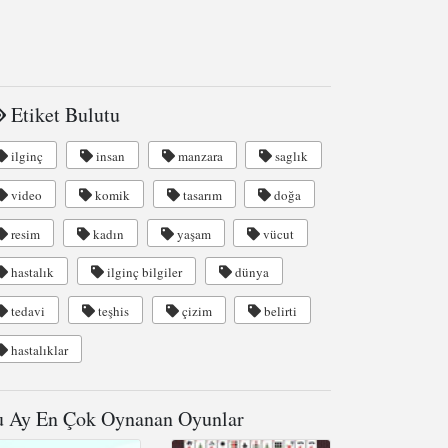
Etiket Bulutu
ilginç
insan
manzara
saglık
video
komik
tasarım
doğa
resim
kadın
yaşam
vücut
hastalık
ilginç bilgiler
dünya
tedavi
teşhis
çizim
belirti
hastalıklar
 Ay En Çok Oynanan Oyunlar