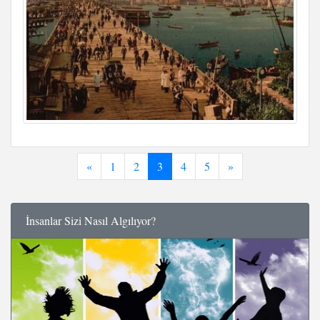
«
1
2
3
4
5
»
İnsanlar Sizi Nasıl Algılıyor?