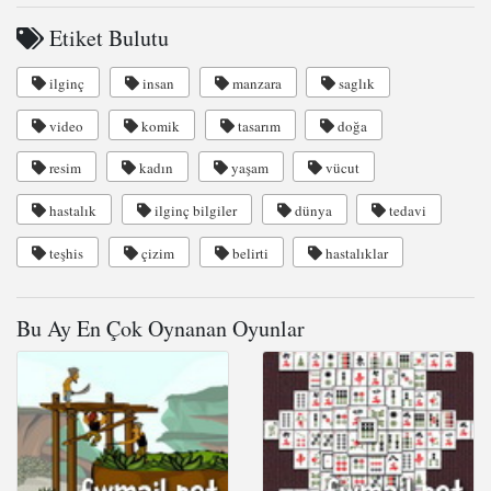
Etiket Bulutu
ilginç
insan
manzara
saglık
video
komik
tasarım
doğa
resim
kadın
yaşam
vücut
hastalık
ilginç bilgiler
dünya
tedavi
teşhis
çizim
belirti
hastalıklar
Bu Ay En Çok Oynanan Oyunlar