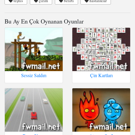
teşhis
çizim
belirti
hastalıklar
Bu Ay En Çok Oynanan Oyunlar
Sessiz Saldırı
Çin Kartları