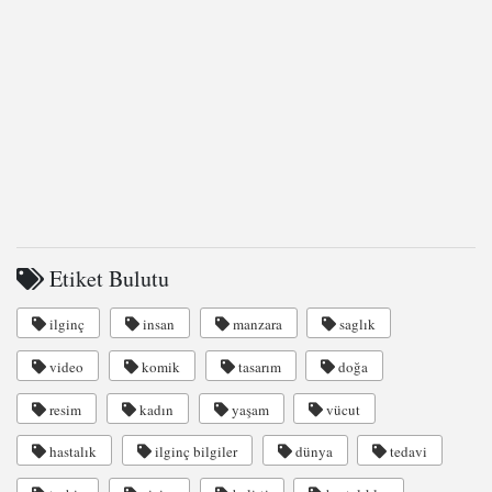
Etiket Bulutu
ilginç
insan
manzara
saglık
video
komik
tasarım
doğa
resim
kadın
yaşam
vücut
hastalık
ilginç bilgiler
dünya
tedavi