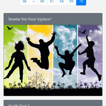
İlk
«
66
67
68
69
70
İnsanlar Sizi Nasıl Algılıyor?
Kişilik Testi 2