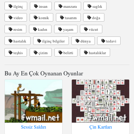
ilginç
insan
manzara
saglık
video
komik
tasarım
doğa
resim
kadın
yaşam
vücut
hastalık
ilginç bilgiler
dünya
tedavi
teşhis
çizim
belirti
hastalıklar
Bu Ay En Çok Oynanan Oyunlar
Sessiz Saldırı
Çin Kartları