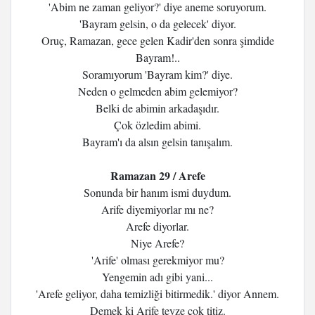
'Abim ne zaman geliyor?' diye aneme soruyorum.
'Bayram gelsin, o da gelecek' diyor.
Oruç, Ramazan, gece gelen Kadir'den sonra şimdide
Bayram!..
Soramıyorum 'Bayram kim?' diye.
Neden o gelmeden abim gelemiyor?
Belki de abimin arkadaşıdır.
Çok özledim abimi.
Bayram'ı da alsın gelsin tanışalım.
Ramazan 29 / Arefe
Sonunda bir hanım ismi duydum.
Arife diyemiyorlar mı ne?
Arefe diyorlar.
Niye Arefe?
'Arife' olması gerekmiyor mu?
Yengemin adı gibi yani...
'Arefe geliyor, daha temizliği bitirmedik.' diyor Annem.
Demek ki Arife teyze çok titiz.