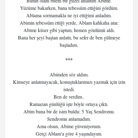
Bütün olanı biteni bir güzel anlattım Abime.
Yüzüme bakarken, bana tebessüm ettiğini gördüm.
Ablama sormamakla ne iyi ettiğimi anladım.
Abimin tebessüm ettiği yerde, Ablam kahkaha atar.
Abime küser gibi yaptım, hemen gönlümü aldı.
Bana her şeyi baştan anlattı, bu sefer de ben gülmeye
başladım.
***
Abimden söz aldım.
Kimseye anlatmayacak, konuştuklarımızı yazmak için izin
istedi.
Ben de verdim..
Ramazan günlüğü işte böyle ortaya çıktı.
Abim buna bir de isim buldu: 5 Yaş Sendromu.
Sendromu anlamadım.
Ama olsun, Abime güveniyorum.
Gerçi Ablam'a göre 4 yaşındayım.