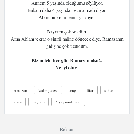
Annem 5 yaşında olduğumu söylüyor.
Babam daha 4 yaşından gün almadı diyor.
Abim bu konu beni aşar diyor.
Bayramı çok sevdim.
Ama Ablam tekrar o sinirli haline dönecek diye, Ramazanın
gidişine çok üzüldüm.
Bizim için her gün Ramazan olsa!..
Ne iyi olur..
ramazan
kadir gecesi
oruç
iftar
sahur
arefe
bayram
5 yaş sendromu
Reklam