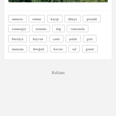
amazon
orman
kayıp
dünya
gizemli
esrarengiz
roraima
dağ
venezuela
brezilya
hayvan
canlı
şelale
gezi
manzara
fotoğraf
kuvars
saf
granit
Reklam