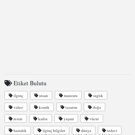
Etiket Bulutu
ilginç
insan
manzara
saglık
video
komik
tasarım
doğa
resim
kadın
yaşam
vücut
hastalık
ilginç bilgiler
dünya
tedavi