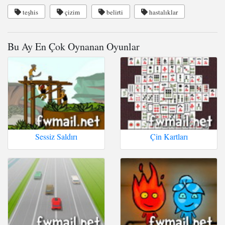
teşhis
çizim
belirti
hastalıklar
Bu Ay En Çok Oynanan Oyunlar
Sessiz Saldırı
Çin Kartları