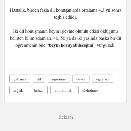
Hastalık, birden fazla dil konuşanlarda ortalama 4,3 yıl sonra
teşhis edildi.
İki dil konuşmanın beyin işlevine olumlu etkisi olduğunu
belirten bilim adamları, 40, 50 ya da 60 yaşında başka bir dil
“beyni koruyabileceğini”
öğrenmenin bile
vurguladı.
yabancı
dil
öğrenme
beyin
egzersiz
sağlık
hafıza
unutkanlık
alzheimer
Reklam