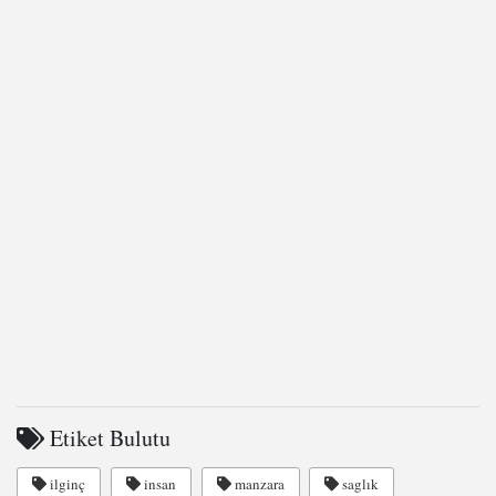
Etiket Bulutu
ilginç
insan
manzara
saglık