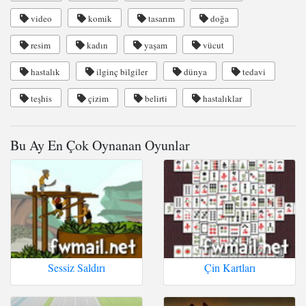
video
komik
tasarım
doğa
resim
kadın
yaşam
vücut
hastalık
ilginç bilgiler
dünya
tedavi
teşhis
çizim
belirti
hastalıklar
Bu Ay En Çok Oynanan Oyunlar
Sessiz Saldırı
Çin Kartları