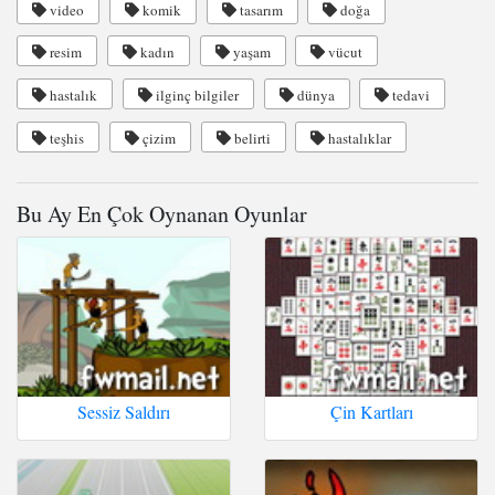
video
komik
tasarım
doğa
resim
kadın
yaşam
vücut
hastalık
ilginç bilgiler
dünya
tedavi
teşhis
çizim
belirti
hastalıklar
Bu Ay En Çok Oynanan Oyunlar
Sessiz Saldırı
Çin Kartları