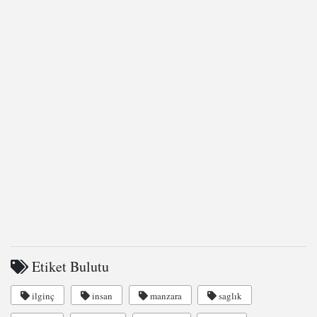
Etiket Bulutu
ilginç
insan
manzara
saglık