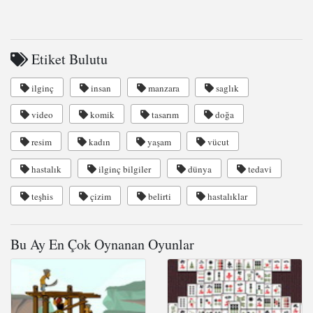
Etiket Bulutu
ilginç
insan
manzara
saglık
video
komik
tasarım
doğa
resim
kadın
yaşam
vücut
hastalık
ilginç bilgiler
dünya
tedavi
teşhis
çizim
belirti
hastalıklar
Bu Ay En Çok Oynanan Oyunlar