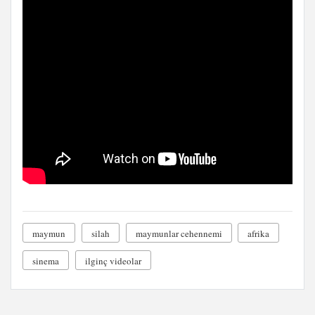
maymun
silah
maymunlar cehennemi
afrika
sinema
ilginç videolar