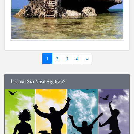
1
2
3
4
»
İnsanlar Sizi Nasıl Algılıyor?