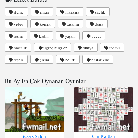
ilginç
insan
manzara
saglık
video
komik
tasarım
doğa
resim
kadın
yaşam
vücut
hastalık
ilginç bilgiler
dünya
tedavi
teşhis
çizim
belirti
hastalıklar
Bu Ay En Çok Oynanan Oyunlar
Sessiz Saldırı
Çin Kartları