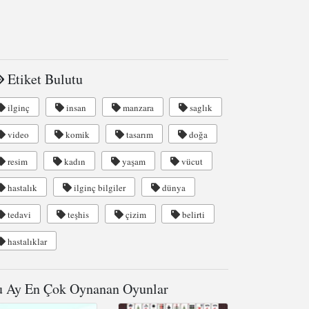
Etiket Bulutu
ilginç
insan
manzara
saglık
video
komik
tasarım
doğa
resim
kadın
yaşam
vücut
hastalık
ilginç bilgiler
dünya
tedavi
teşhis
çizim
belirti
hastalıklar
 Ay En Çok Oynanan Oyunlar