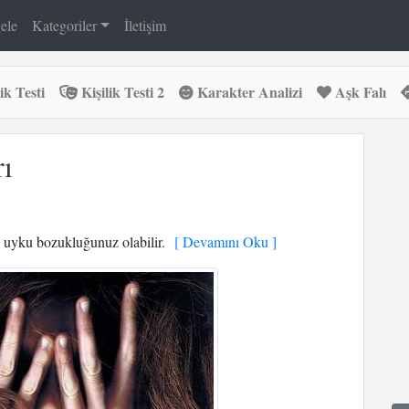
ele
Kategoriler
İletişim
ik Testi
Kişilik Testi 2
Karakter Analizi
Aşk Falı
ı
 uyku bozukluğunuz olabilir.
[ Devamını Oku ]