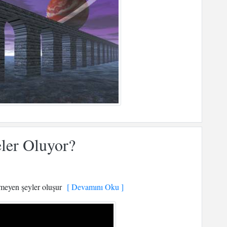
ler Oluyor?
meyen şeyler oluşur
[ Devamını Oku ]