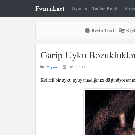
Fwmail.net
Oyunlar
Tarihte Bugün
Rastg
Beyin Testi
Kişil
Garip Uyku Bozukluklar
Yaşam
10/12/2012
Kaliteli bir uyku uyuyamadığınızı düşünüyorsanız