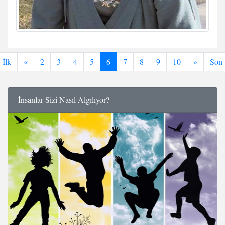
İlk
«
2
3
4
5
6
7
8
9
10
»
Son
İnsanlar Sizi Nasıl Algılıyor?