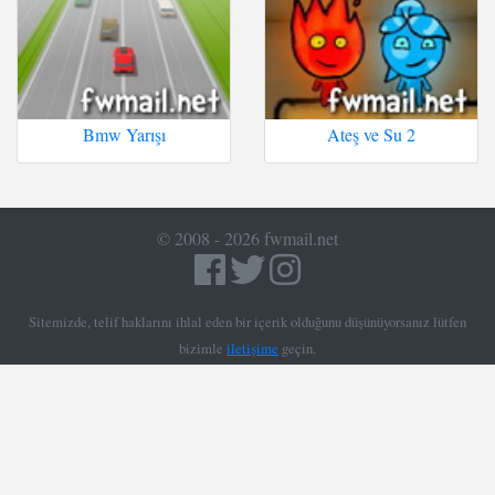
Bmw Yarışı
Ateş ve Su 2
© 2008 - 2026 fwmail.net
Sitemizde, telif haklarını ihlal eden bir içerik olduğunu düşünüyorsanız lütfen
bizimle
iletişime
geçin.