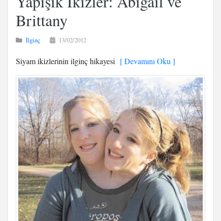
Yapışık İkizler: Abigail ve
Brittany
İlginç
13/02/2012
Siyam ikizlerinin ilginç hikayesi
[ Devamını Oku ]