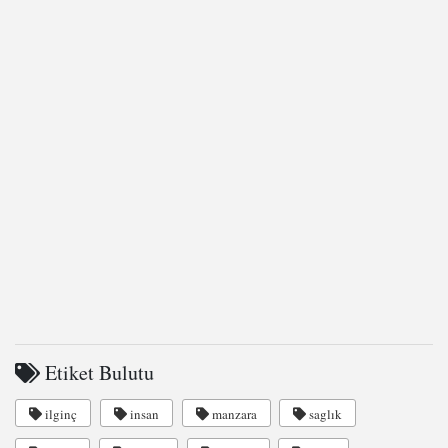
Etiket Bulutu
ilginç
insan
manzara
saglık