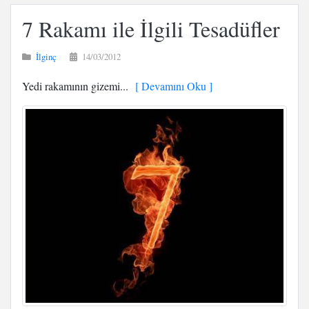
7 Rakamı ile İlgili Tesadüfler
İlginç
14/03/2012
Yedi rakamının gizemi...
[ Devamını Oku ]