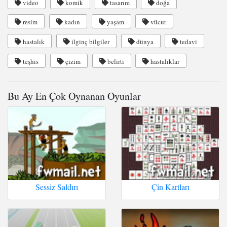
video
komik
tasarım
doğa
resim
kadın
yaşam
vücut
hastalık
ilginç bilgiler
dünya
tedavi
teşhis
çizim
belirti
hastalıklar
Bu Ay En Çok Oynanan Oyunlar
Sessiz Saldırı
Çin Kartları