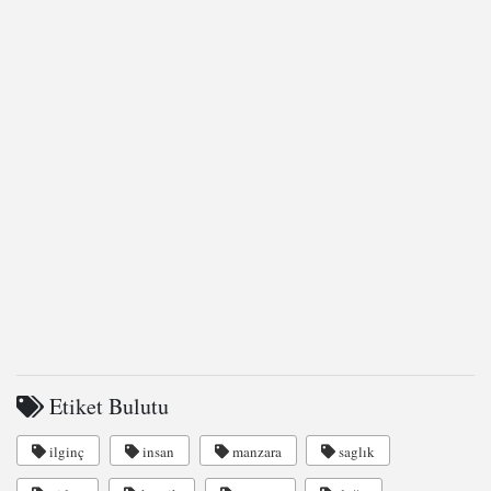
Etiket Bulutu
ilginç
insan
manzara
saglık