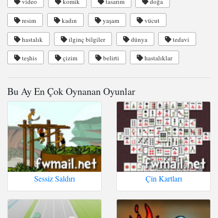
video
komik
tasarım
doğa
resim
kadın
yaşam
vücut
hastalık
ilginç bilgiler
dünya
tedavi
teşhis
çizim
belirti
hastalıklar
Bu Ay En Çok Oynanan Oyunlar
Sessiz Saldırı
Çin Kartları