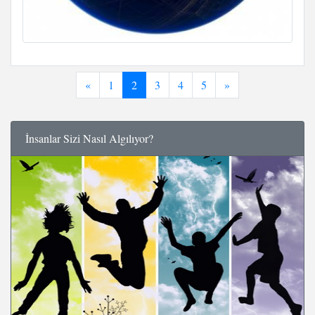
«
1
2
3
4
5
»
İnsanlar Sizi Nasıl Algılıyor?