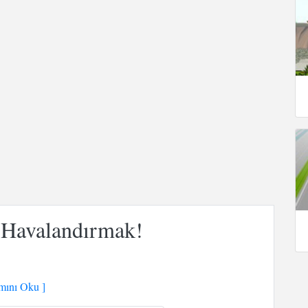
i Havalandırmak!
ını Oku ]