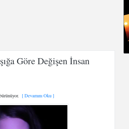
Işığa Göre Değişen İnsan
 bürünüyor.
[ Devamını Oku ]