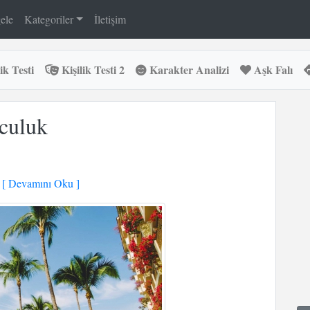
ele
Kategoriler
İletişim
ik Testi
Kişilik Testi 2
Karakter Analizi
Aşk Falı
lculuk
[ Devamını Oku ]