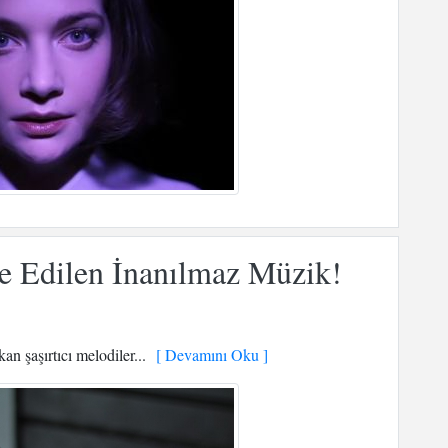
de Edilen İnanılmaz Müzik!
an şaşırtıcı melodiler...
[ Devamını Oku ]