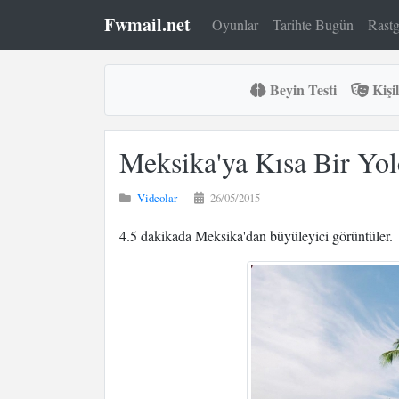
Fwmail.net
Oyunlar
Tarihte Bugün
Rastg
Beyin Testi
Kişil
Meksika'ya Kısa Bir Yo
Videolar
26/05/2015
4.5 dakikada Meksika'dan büyüleyici görüntüler.