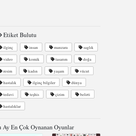
Etiket Bulutu
ilginç
insan
manzara
saglık
video
komik
tasarım
doğa
resim
kadın
yaşam
vücut
hastalık
ilginç bilgiler
dünya
tedavi
teşhis
çizim
belirti
hastalıklar
 Ay En Çok Oynanan Oyunlar