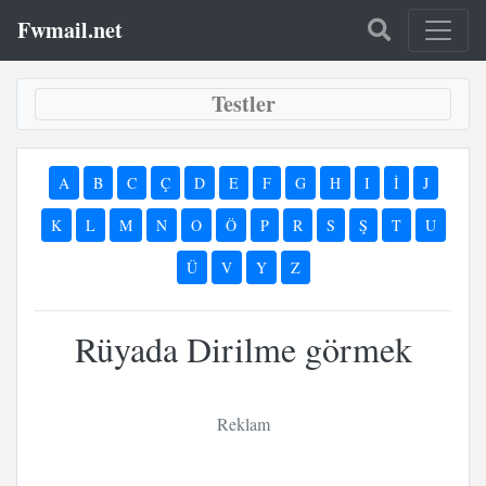
Fwmail.net
Testler
A
B
C
Ç
D
E
F
G
H
I
İ
J
K
L
M
N
O
Ö
P
R
S
Ş
T
U
Ü
V
Y
Z
Rüyada Dirilme görmek
Reklam