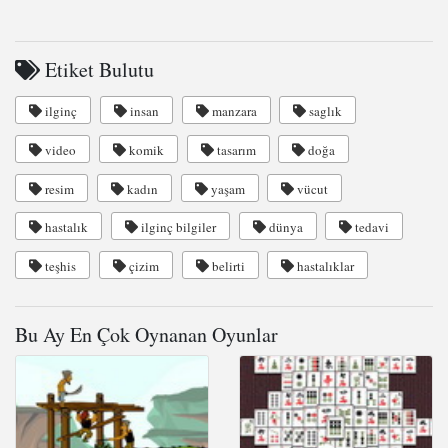
Etiket Bulutu
ilginç
insan
manzara
saglık
video
komik
tasarım
doğa
resim
kadın
yaşam
vücut
hastalık
ilginç bilgiler
dünya
tedavi
teşhis
çizim
belirti
hastalıklar
Bu Ay En Çok Oynanan Oyunlar