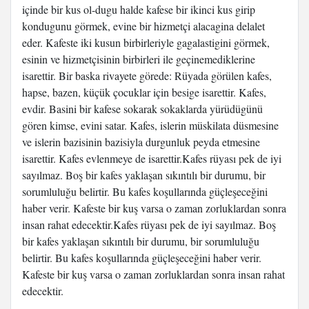
içinde bir kus ol-dugu halde kafese bir ikinci kus girip
kondugunu görmek, evine bir hizmetçi alacagina delalet
eder. Kafeste iki kusun birbirleriyle gagalastigini görmek,
esinin ve hizmetçisinin birbirleri ile geçinemediklerine
isarettir. Bir baska rivayete görede: Rüyada görülen kafes,
hapse, bazen, küçük çocuklar için besige isarettir. Kafes,
evdir. Basini bir kafese sokarak sokaklarda yürüdügünü
gören kimse, evini satar. Kafes, islerin müskilata düsmesine
ve islerin bazisinin bazisiyla durgunluk peyda etmesine
isarettir. Kafes evlenmeye de isarettir.Kafes rüyası pek de iyi
sayılmaz. Boş bir kafes yaklaşan sıkıntılı bir durumu, bir
sorumluluğu belirtir. Bu kafes koşullarında güçleşeceğini
haber verir. Kafeste bir kuş varsa o zaman zorluklardan sonra
insan rahat edecektir.Kafes rüyası pek de iyi sayılmaz. Boş
bir kafes yaklaşan sıkıntılı bir durumu, bir sorumluluğu
belirtir. Bu kafes koşullarında güçleşeceğini haber verir.
Kafeste bir kuş varsa o zaman zorluklardan sonra insan rahat
edecektir.