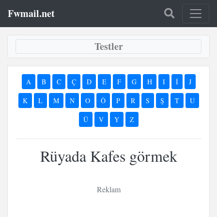
Fwmail.net
Testler
A
B
C
Ç
D
E
F
G
H
I
İ
J
K
L
M
N
O
Ö
P
R
S
Ş
T
U
Ü
V
Y
Z
Rüyada Kafes görmek
Reklam