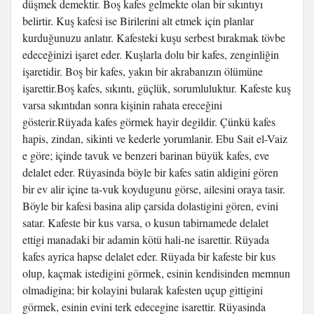
düşmek demektir. Boş kafes gelmekte olan bir sıkıntıyı
belirtir. Kuş kafesi ise Birilerini alt etmek için planlar
kurduğunuzu anlatır. Kafesteki kuşu serbest bırakmak tövbe
edeceğinizi işaret eder. Kuşlarla dolu bir kafes, zenginliğin
işaretidir. Boş bir kafes, yakın bir akrabanızın ölümüne
işarettir.Boş kafes, sıkıntı, güçlük, sorumluluktur. Kafeste kuş
varsa sıkıntıdan sonra kişinin rahata ereceğini
gösterir.Rüyada kafes görmek hayir degildir. Çünkü kafes
hapis, zindan, sikinti ve kederle yorumlanir. Ebu Sait el-Vaiz
e göre; içinde tavuk ve benzeri barinan büyük kafes, eve
delalet eder. Rüyasinda böyle bir kafes satin aldigini gören
bir ev alir içine ta-vuk koydugunu görse, ailesini oraya tasir.
Böyle bir kafesi basina alip çarsida dolastigini gören, evini
satar. Kafeste bir kus varsa, o kusun tabirnamede delalet
ettigi manadaki bir adamin kötü hali-ne isarettir. Rüyada
kafes ayrica hapse delalet eder. Rüyada bir kafeste bir kus
olup, kaçmak istedigini görmek, esinin kendisinden memnun
olmadigina; bir kolayini bularak kafesten uçup gittigini
görmek, esinin evini terk edecegine isarettir. Rüyasinda