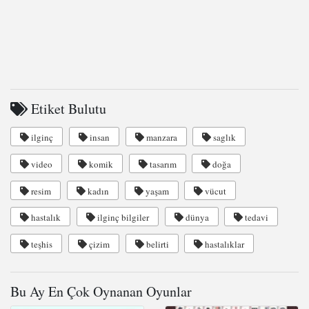
Etiket Bulutu
ilginç
insan
manzara
saglık
video
komik
tasarım
doğa
resim
kadın
yaşam
vücut
hastalık
ilginç bilgiler
dünya
tedavi
teşhis
çizim
belirti
hastalıklar
Bu Ay En Çok Oynanan Oyunlar