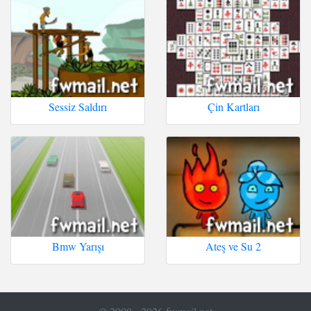
Sessiz Saldırı
Çin Kartları
Bmw Yarışı
Ateş ve Su 2