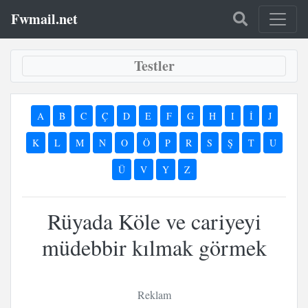
Fwmail.net
Testler
A
B
C
Ç
D
E
F
G
H
I
İ
J
K
L
M
N
O
Ö
P
R
S
Ş
T
U
Ü
V
Y
Z
Rüyada Köle ve cariyeyi
müdebbir kılmak görmek
Reklam