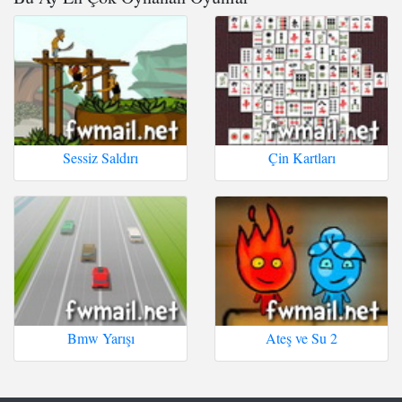
Sessiz Saldırı
Çin Kartları
Bmw Yarışı
Ateş ve Su 2