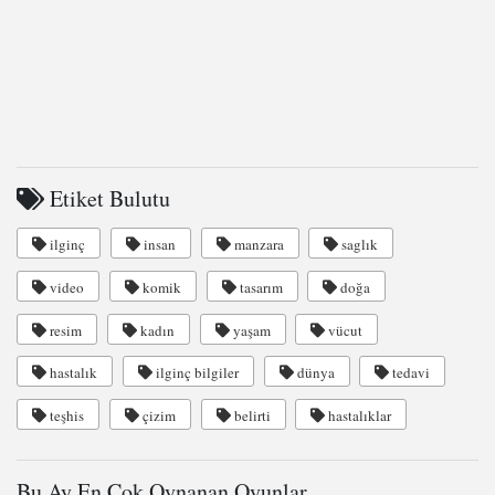
Etiket Bulutu
ilginç
insan
manzara
saglık
video
komik
tasarım
doğa
resim
kadın
yaşam
vücut
hastalık
ilginç bilgiler
dünya
tedavi
teşhis
çizim
belirti
hastalıklar
Bu Ay En Çok Oynanan Oyunlar