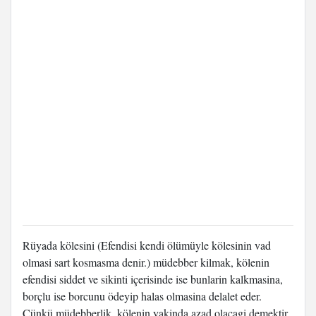
Rüyada kölesini (Efendisi kendi ölümüyle kölesinin vad
olmasi sart kosmasma denir.) müdebber kilmak, kölenin
efendisi siddet ve sikinti içerisinde ise bunlarin kalkmasina,
borçlu ise borcunu ödeyip halas olmasina delalet eder.
Çünkü müdebberlik, kölenin yakinda azad olacagi demektir.