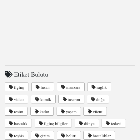
Etiket Bulutu
ilginç
insan
manzara
saglık
video
komik
tasarım
doğa
resim
kadın
yaşam
vücut
hastalık
ilginç bilgiler
dünya
tedavi
teşhis
çizim
belirti
hastalıklar