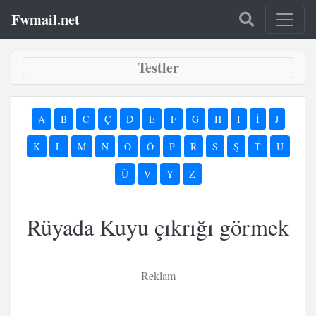
Fwmail.net
Testler
A
B
C
Ç
D
E
F
G
H
I
İ
J
K
L
M
N
O
Ö
P
R
S
Ş
T
U
Ü
V
Y
Z
Rüyada Kuyu çıkrığı görmek
Reklam