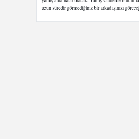
yanlış anlamalar olacak. Yanlış vaatlerde bulunm
uzun süredir görmediğiniz bir arkadaşınızı göreceği