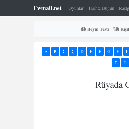
Fwmail.net
Oyunlar
Tarihte Bugün
Rastg
Beyin Testi
Kişil
A
B
C
Ç
D
E
F
G
H
I
T
U
Rüyada 