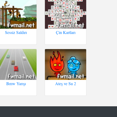
Sessiz Saldırı
Çin Kartları
Bmw Yarışı
Ateş ve Su 2