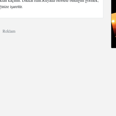
aktan kaçının. Dikkat edin.Rüyada otobüse bindiğini görmek;
nize işarettir.
Reklam