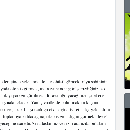
t eder.İçinde yolcularla dolu otobüsü görmek, rüya sahibinin
. Rüyada otobüs görmek, uzun zamandır görüşemediğiniz eski
culuk yaparken görülmesi iftiraya uğrayacağınızı işaret eder.
anlaşmalar olacak. Yanlış vaatlerde bulunmaktan kaçının.
örmek, uzak bir yolculuga çikacagina isarettir. Içi yolcu dolu
r toplantiya katilacagina; otobüsten indigini görmek, devlet
eyecegine isarettir.Arkadaşlarınız ve sizin aranızda birtakım