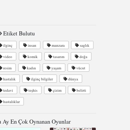
Etiket Bulutu
ilginç
insan
manzara
saglık
video
komik
tasarım
doğa
resim
kadın
yaşam
vücut
hastalık
ilginç bilgiler
dünya
tedavi
teşhis
çizim
belirti
hastalıklar
 Ay En Çok Oynanan Oyunlar