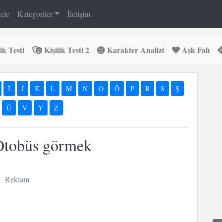
ele
Kategoriler
İletişim
ik Testi
Kişilik Testi 2
Karakter Analizi
Aşk Falı
İ
J
K
L
M
N
O
Ö
P
R
S
Ş
Ü
V
Y
Z
Otobüs görmek
Reklam