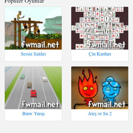
Popüler Oyunlar
Sessiz Saldırı
Çin Kartları
Bmw Yarışı
Ateş ve Su 2